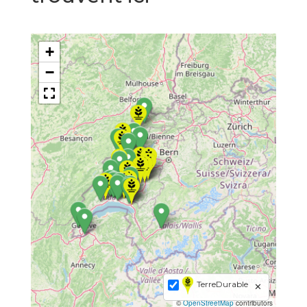
+
−
TerreDurable
✕
©
OpenStreetMap
contributors